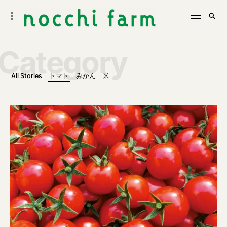
Skip
nocchifarm のっちファーム
Searc
toggle
to
SE
open/close
for:
sidebar
content
Category
All Stories
トマト
みかん
米