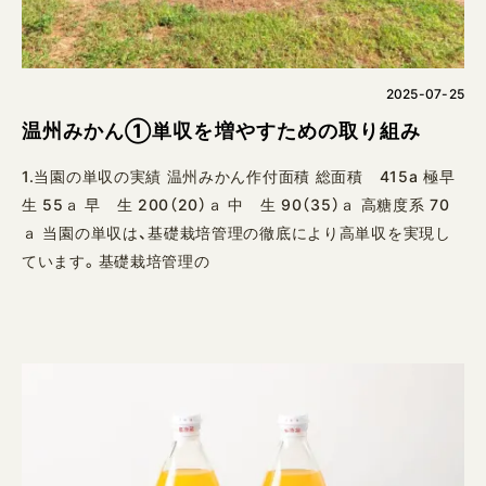
2025-07-25
温州みかん①単収を増やすための取り組み
1.当園の単収の実績 温州みかん作付面積 総面積 415a 極早
生 55ａ 早 生 200（20）ａ 中 生 90（35）ａ 高糖度系 70
ａ 当園の単収は、基礎栽培管理の徹底により高単収を実現し
ています。基礎栽培管理の