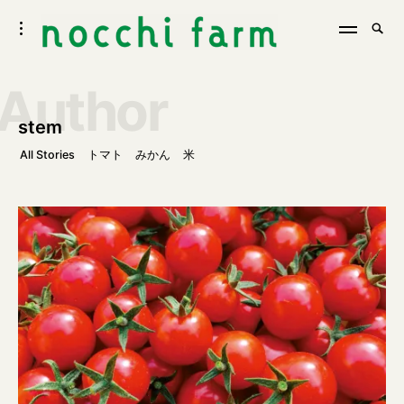
Skip
nocchifarm のっちファーム
Searc
toggle
to
SE
open/close
for:
sidebar
content
Author
stem
All Stories
トマト
みかん
米